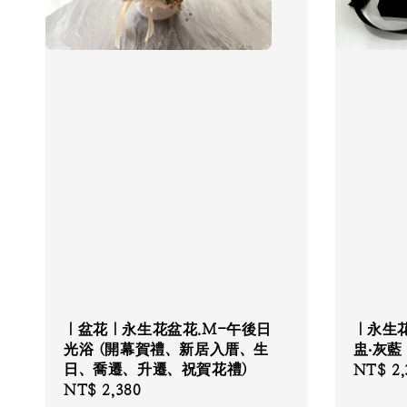
｜盆花｜永生花盆花.M-午後日
｜永生
光浴 (開幕賀禮、新居入厝、生
盅‧灰藍
日、喬遷、升遷、祝賀花禮)
Regular
NT$ 2,
Regular
NT$ 2,380
price