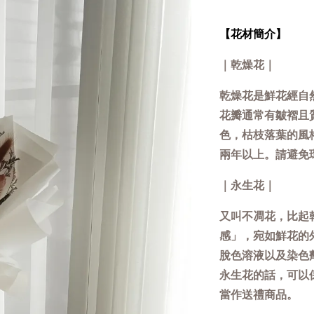
【花材簡介】
｜乾燥花｜
乾燥花是鮮花經自
花瓣通常有皺褶且
色，枯枝落葉的風
兩年以上。請避免
｜永生花｜
又叫不凋花，比起
感」，宛如鮮花的
脫色溶液以及染色
永生花的話，可以
當作送禮商品。