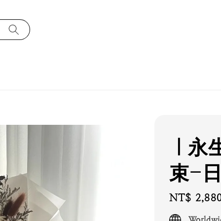
｜永
束-
Regular
NT$ 2,88
price
Worldwi