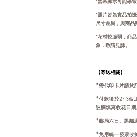
*螢幕顯示可能導
*照片皆為實品拍
尺寸差異，與商品
*
花材較脆弱，商品
象，敬請見諒。
【寄送相關】
*需代印卡片請於
*付款後於2~3
註欄填寫收花日期
*郵局六日、黑貓
*免用統一發票收