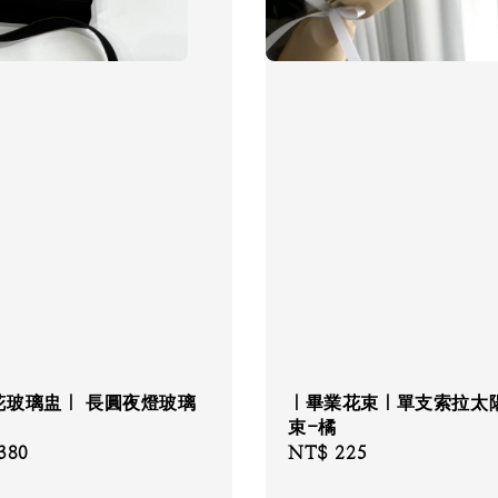
花玻璃盅｜ 長圓夜燈玻璃
｜畢業花束｜單支索拉太
束-橘
380
Regular
NT$ 225
price