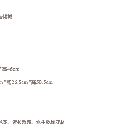
光傾城
*高46cm
*寬26.5cm*高50.5cm
球花、索拉玫瑰
、
永生乾燥花材