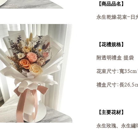
【商品品名】
永生乾燥花束-日
【花禮規格】
附透明禮盒 提袋
花束尺寸:寬35cm
禮盒尺寸:長26.5cm
【主要花材】
永生玫瑰、永生繡