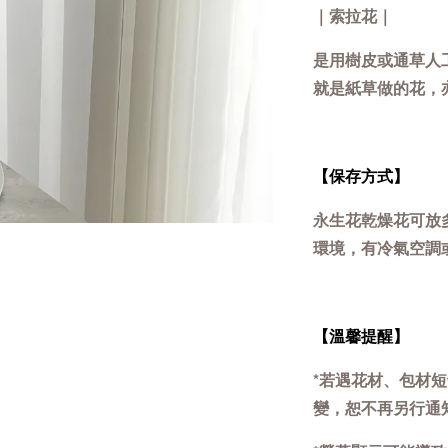
｜索拉花｜
是用樹皮或通草人
就是紙草做的花
，
【保存方式】
永生花乾燥花可放
環境，有冷氣空調
【溫馨提醒】
*若遇花材、包材
變，恕不再另行通