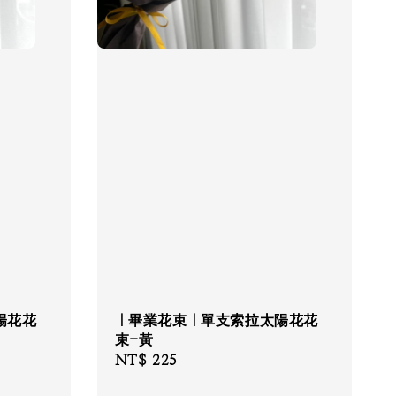
陽花花
｜畢業花束｜單支索拉太陽花花
束-黃
Regular
NT$ 225
price