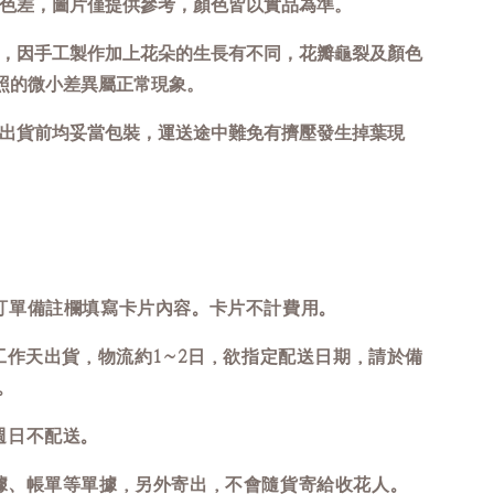
致色差，圖片僅提供參考，顏色皆以實品為準。
攝，因手工製作加上花朵的生長有不同，花瓣龜裂及顏色
照的微小差異屬正常現象。
出貨前均妥當包裝，運送途中難免有擠壓發生掉葉現
訂單備註欄填寫卡片內容。卡片不計費用。
個工作天出貨，物流約1~2日，欲指定配送日期，請於備
。
週日不配送。
據、帳單等單據，另外寄出，不會隨貨寄給收花人。