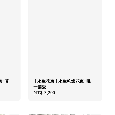
束-莫
｜永生花束｜永生乾燥花束-唯
一偏愛
Regular
NT$ 3,200
price