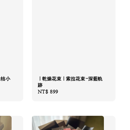
金桔小
｜乾燥花束｜索拉花束-深藍軌
跡
Regular
NT$ 899
price