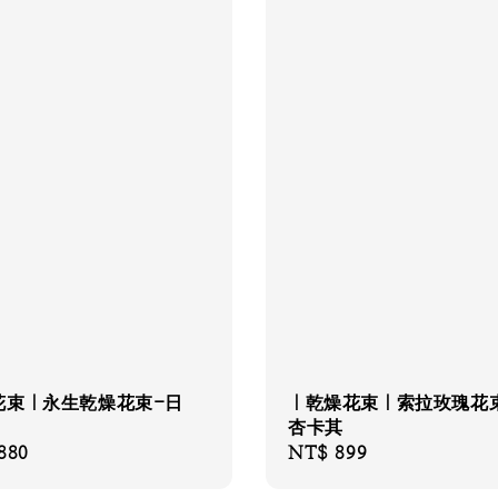
花束｜永生乾燥花束-日
｜乾燥花束｜索拉玫瑰花
杏卡其
880
Regular
NT$ 899
price