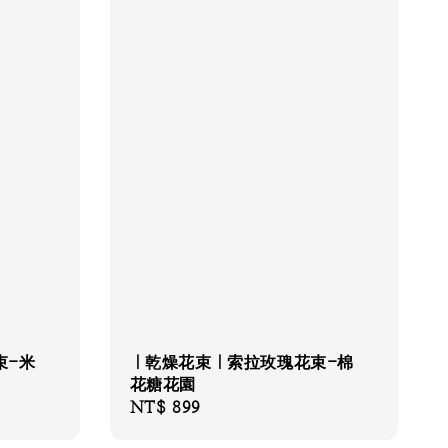
束-米
｜乾燥花束｜索拉玫瑰花束-棉
花糖花園
Regular
NT$ 899
price