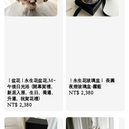
｜盆花｜永生花盆花.M-
｜永生花玻璃盅｜ 長圓
午後日光浴 (開幕賀禮、
夜燈玻璃盅‧霧藍
新居入厝、生日、喬遷、
Regular
NT$ 2,380
升遷、祝賀花禮)
price
Regular
NT$ 2,380
price