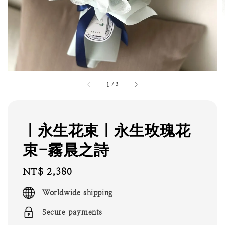
1
/
3
｜永生花束｜永生玫瑰花
束-霧晨之詩
Regular
NT$ 2,380
price
Worldwide shipping
Secure payments