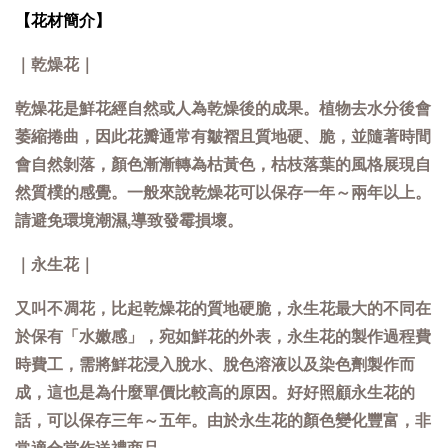
【花材簡介】
｜乾燥花｜
乾燥花是鮮花經自然或人為乾燥後的成果。植物去水分後會
萎縮捲曲，因此花瓣通常有皺褶且質地硬、脆，並隨著時間
會自然剝落，顏色漸漸轉為枯黃色，枯枝落葉的風格展現自
然質樸的感覺。一般來說乾燥花可以保存一年～兩年以上。
請避免環境潮濕,導致發霉損壞。
｜永生花｜
又叫不凋花，比起乾燥花的質地硬脆，永生花最大的不同在
於保有「水嫩感」，宛如鮮花的外表，永生花的製作過程費
時費工，需將鮮花浸入脫水、脫色溶液以及染色劑製作而
成，這也是為什麼單價比較高的原因。好好照顧永生花的
話，可以保存三年～五年。由於永生花的顏色變化豐富，非
常適合當作送禮商品。