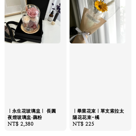
｜永生花玻璃盅｜ 長圓
｜畢業花束｜單支索拉太
夜燈玻璃盅‧藕粉
陽花花束-橘
Regular
NT$ 2,380
Regular
NT$ 225
price
price