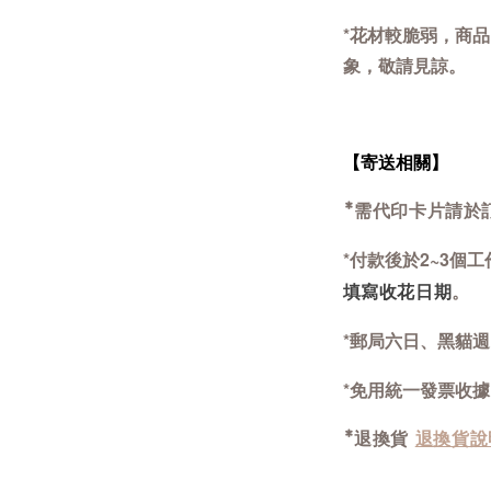
*
花材較脆弱，商品
象，敬請見諒。
【寄送相關】
*需代印卡片請於
*
付款後於2~3個
。
填寫收花日期
*郵局六日、黑貓
*免用統一發票收據
*退換貨
退換貨說