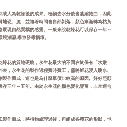
然或人為乾燥後的成果。植物去水分後會萎縮捲曲，因此
質地硬、脆，並隨著時間會自然剝落，顏色漸漸轉為枯黃
格展現自然質樸的感覺。一般來說乾燥花可以保存一年～
環境潮濕,導致發霉損壞。
乾燥花的質地硬脆，永生花最大的不同在於保有「水嫩
外表，永生花的製作過程費時費工，需將鮮花浸入脫水、
劑製作而成，這也是為什麼單價比較高的原因。好好照顧
保存三年～五年。由於永生花的顏色變化豐富，非常適合
工製作而成，將植物處理過後，再組成各種花的形狀，也