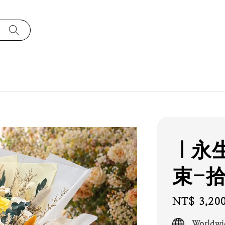
｜永
束-
Regular
NT$ 3,20
price
Worldwi