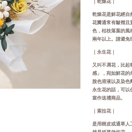
｜乾燥花｜
乾燥花是鮮花經自
花瓣通常有皺褶且
色，枯枝落葉的風
兩年以上。請避免
｜永生花｜
又叫不凋花，比起
感」，宛如鮮花的
脫色溶液以及染色
永生花的話，可以
當作送禮商品。
｜索拉花｜
是用樹皮或通草人
就是紙草做的花。