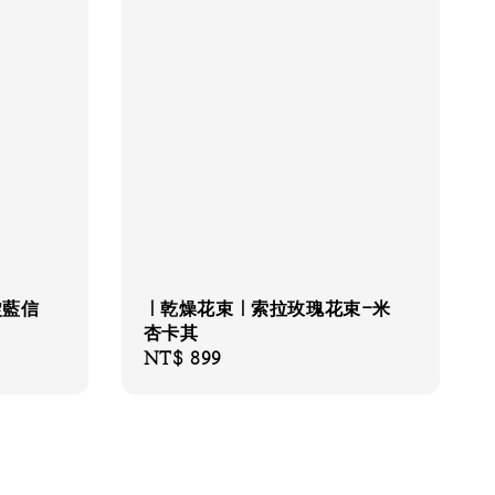
靛藍信
｜乾燥花束｜索拉玫瑰花束-米
杏卡其
Regular
NT$ 899
price