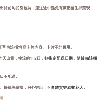
出貨前均妥當包裝，運送途中難免有擠壓發生掉葉現
。卡片不計費用
。
訂單備註欄填寫卡片內容
工作天出貨
，物流約1~2日
，
欲指定配送日期，請於備註欄
週日不配送
。
、帳單等單據
，另外寄出
，
。
不會隨貨寄給收花人
明