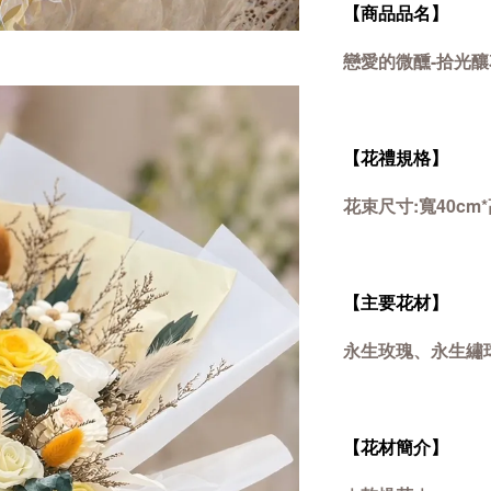
【商品品名】
戀愛的微醺-拾光釀
【花禮規格】
花束尺寸:寬40cm*
【主要花材】
永生玫瑰、永生繡
【花材簡介】