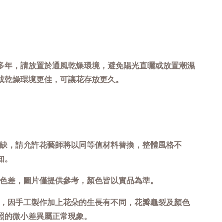
多年，請放置於通風乾燥環境，避免陽光直曬或放置潮濕
或乾燥環境更佳，可讓花存放更久。
短缺，請允許花藝師將以同等值材料替換，整體風格不
知。
致色差，圖片僅提供參考，顏色皆以實品為準。
攝，因手工製作加上花朵的生長有不同，花瓣龜裂及顏色
照的微小差異屬正常現象。