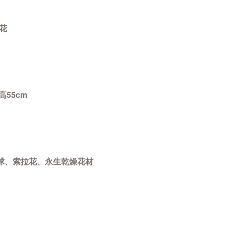
花
高55cm
球
、
索拉花
、
永生乾燥花材