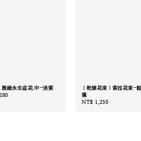
｜雅緻永生盆花.中-淡紫
｜乾燥花束｜索拉花束-
箋
280
Regular
NT$ 1,250
price