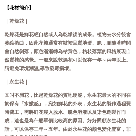
【花材簡介】
｜乾燥花｜
乾燥花是鮮花經自然或人為乾燥後的成果。植物去水分後會
萎縮捲曲，因此花瓣通常有皺褶且質地硬、脆，並隨著時間
會自然剝落，顏色漸漸轉為枯黃色，枯枝落葉的風格展現自
然質樸的感覺。一般來說乾燥花可以保存一年～兩年以上。
請避免環境潮濕,導致發霉損壞。
｜永生花｜
又叫不凋花，比起乾燥花的質地硬脆，永生花最大的不同在
於保有「水嫩感」，宛如鮮花的外表，永生花的製作過程費
時費工，需將鮮花浸入脫水、脫色溶液以及染色劑製作而
成，這也是為什麼單價比較高的原因。好好照顧永生花的
話，可以保存三年～五年。由於永生花的顏色變化豐富，非