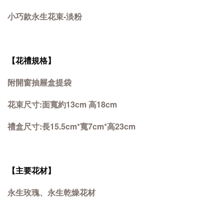
小巧款永生花束-淡粉
【花禮規格】
附開窗抽屜盒提袋
花束尺寸:面寬約13cm 高18cm
禮盒尺寸:長15.5cm*寬7cm*高23cm
【主要花材】
永生玫瑰、永生乾燥花材