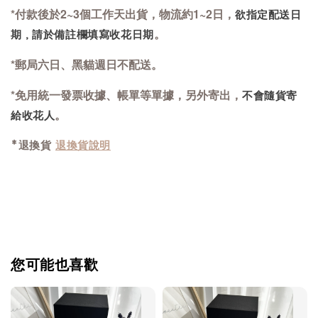
*
付款後於2~3個工作天出貨
，物流約1~2日
，
欲指定配送日
。
期，請於備註欄填寫收花日期
*郵局六日、黑貓週日不配送
。
*免用統一發票收據
、帳單等單據
，另外寄出
，
不會隨貨寄
。
給收花人
*退換貨
退換貨說明
您可能也喜歡