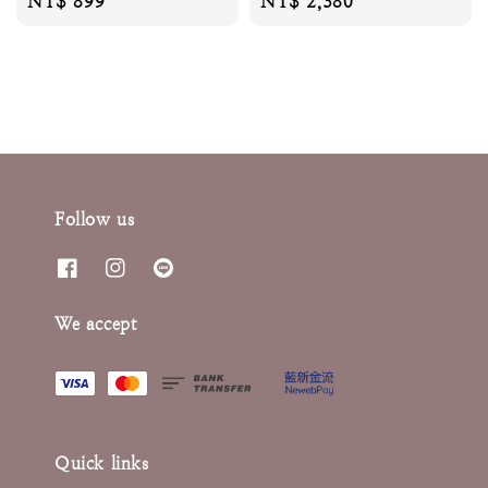
Regular
NT$ 899
Regular
NT$ 2,380
price
price
Follow us
We accept
Quick links