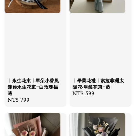
｜永生花束｜單朵小香風
｜畢業花禮｜索拉非洲太
迷你永生花束-白玫瑰描
陽花‧畢業花束-藍
邊
Regular
NT$ 599
Regular
NT$ 799
price
price