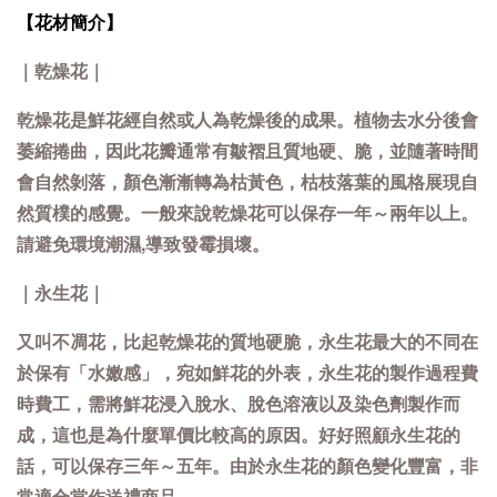
【花材簡介】
｜乾燥花｜
乾燥花是鮮花經自然或人為乾燥後的成果。植物去水分後會
萎縮捲曲，因此花瓣通常有皺褶且質地硬、脆，並隨著時間
會自然剝落，顏色漸漸轉為枯黃色，枯枝落葉的風格展現自
然質樸的感覺。一般來說乾燥花可以保存一年～兩年以上。
請避免環境潮濕,導致發霉損壞。
｜永生花｜
又叫不凋花，比起乾燥花的質地硬脆，永生花最大的不同在
於保有「水嫩感」，宛如鮮花的外表，永生花的製作過程費
時費工，需將鮮花浸入脫水、脫色溶液以及染色劑製作而
成，這也是為什麼單價比較高的原因。好好照顧永生花的
話，可以保存三年～五年。由於永生花的顏色變化豐富，非
常適合當作送禮商品。