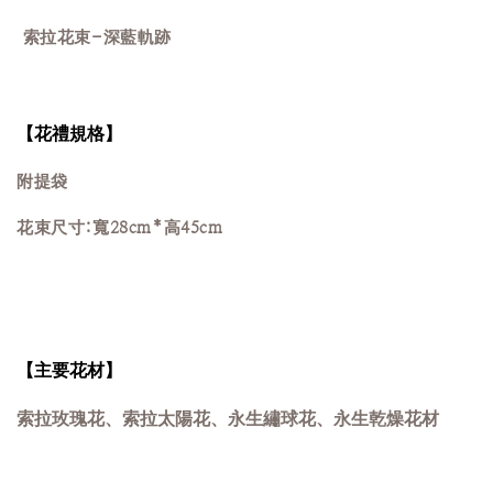
索拉花束-深藍軌跡
【花禮規格】
附提袋
花束尺寸:寬28cm*高45cm
【主要花材】
索拉玫瑰花、
索拉太陽花
、
永生繡球花、永生乾燥花材